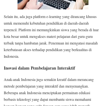
Selain itu, ada juga platform e-learning yang dirancang khusus
untuk memenuhi kebutuhan pendidikan di daerah-daerah
terpencil. Platform ini memungkinkan siswa yang berada di luar
kota besar untuk mengakses materi pelajaran dari guru-guru
terbaik tanpa hambatan jarak. Penemuan ini mengatasi masalah
keterbatasan akses terhadap pendidikan yang berkualitas di
Indonesia.
Inovasi dalam Pembelajaran Interaktif
Anak-anak Indonesia juga semakin kreatif dalam merancang
metode pembelajaran yang interaktif dan menyenangkan.
Beberapa anak Indonesia menciptakan permainan edukasi
berbasis teknologi yang dapat membantu siswa memahami
konsep-konsep yang sulit dengan cara yang lebih menarik.