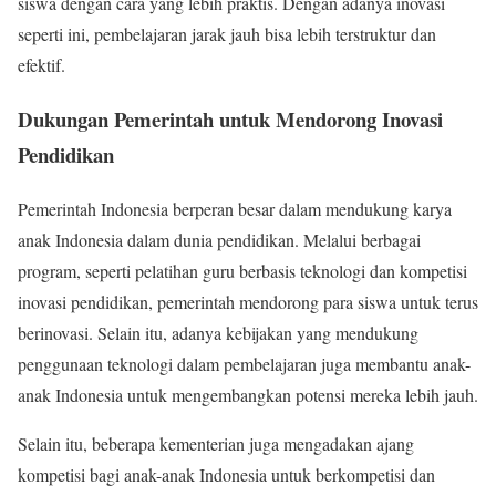
siswa dengan cara yang lebih praktis. Dengan adanya inovasi
seperti ini, pembelajaran jarak jauh bisa lebih terstruktur dan
efektif.
Dukungan Pemerintah untuk Mendorong Inovasi
Pendidikan
Pemerintah Indonesia berperan besar dalam mendukung karya
anak Indonesia dalam dunia pendidikan. Melalui berbagai
program, seperti pelatihan guru berbasis teknologi dan kompetisi
inovasi pendidikan, pemerintah mendorong para siswa untuk terus
berinovasi. Selain itu, adanya kebijakan yang mendukung
penggunaan teknologi dalam pembelajaran juga membantu anak-
anak Indonesia untuk mengembangkan potensi mereka lebih jauh.
Selain itu, beberapa kementerian juga mengadakan ajang
kompetisi bagi anak-anak Indonesia untuk berkompetisi dan