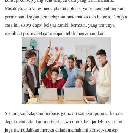
Misalnya, ada yang menciptakan aplikasi yang menggabungkan
permainan dengan pembelajaran matematika dan bahasa. Dengan
cara ini, siswa dapat belajar sambil bermain, yang tentunya
membuat proses belajar menjadi lebih menyenangkan.
Sistem pembelajaran berbasis game ini semakin populer karena
dapat meningkatkan motivasi siswa untuk belajar lebih giat. Ini
juga memudahkan mereka dalam memahami konsep-konsep