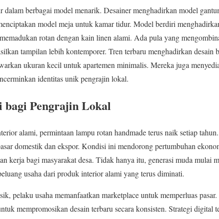
 dalam berbagai model menarik. Desainer menghadirkan model gantu
nciptakan model meja untuk kamar tidur. Model berdiri menghadirkan s
 memadukan rotan dengan kain linen alami. Ada pula yang mengombin
silkan tampilan lebih kontemporer. Tren terbaru menghadirkan desain 
awarkan ukuran kecil untuk apartemen minimalis. Mereka juga menyedi
ncerminkan identitas unik pengrajin lokal.
bagi Pengrajin Lokal
interior alami, permintaan lampu rotan handmade terus naik setiap t
sar domestik dan ekspor. Kondisi ini mendorong pertumbuhan ekonomi 
an kerja bagi masyarakat desa. Tidak hanya itu, generasi muda mulai 
peluang usaha dari produk interior alami yang terus diminati.
sik, pelaku usaha memanfaatkan marketplace untuk memperluas pasar. D
tuk mempromosikan desain terbaru secara konsisten. Strategi digital