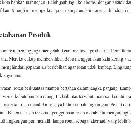
kota bahkan luar negeri. Lebih jauh lagi, kolaborasi dengan arsitek d
nifikan. Sinergi ini memperkuat posisi karya anak indonesia di industri i
etahanan Produk
nominya, penting juga mengetahui cara merawat produk ini. Pemilik 
hana. Mereka cukup membersihkan debu menggunakan kain kering atau 
ya menghindari paparan air berlebihan agar rotan tidak lembap. Lingk
uk anyaman.
atan, rotan berkualitas mampu bertahan dalam jangka panjang. Lampu
sesuai kebutuhan tata ruang. Fleksibilitas tersebut memberi keuntunga
tu, material rotan mendukung gaya hidup ramah lingkungan. Petani da
tan. Karena alasan tersebut, penggunaan rotan membantu mengurangi k
li lingkungan pun memilih lampu rotan sebagai alternatif yang lebih bi