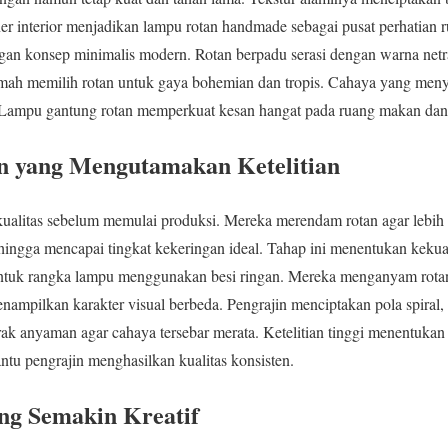
 interior menjadikan lampu rotan handmade sebagai pusat perhatian 
n konsep minimalis modern. Rotan berpadu serasi dengan warna netral
mah memilih rotan untuk gaya bohemian dan tropis. Cahaya yang meny
 Lampu gantung rotan memperkuat kesan hangat pada ruang makan dan 
n yang Mengutamakan Ketelitian
kualitas sebelum memulai produksi. Mereka merendam rotan agar lebih l
hingga mencapai tingkat kekeringan ideal. Tahap ini menentukan keku
uk rangka lampu menggunakan besi ringan. Mereka menganyam rotan 
enampilkan karakter visual berbeda. Pengrajin menciptakan pola spiral,
k anyaman agar cahaya tersebar merata. Ketelitian tinggi menentukan 
u pengrajin menghasilkan kualitas konsisten.
ang Semakin Kreatif