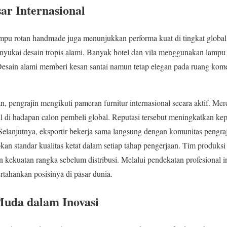
ar Internasional
lampu rotan handmade juga menunjukkan performa kuat di tingkat global
nyukai desain tropis alami. Banyak hotel dan vila menggunakan lampu
Desain alami memberi kesan santai namun tetap elegan pada ruang kom
 pengrajin mengikuti pameran furnitur internasional secara aktif. M
l di hadapan calon pembeli global. Reputasi tersebut meningkatkan kep
Selanjutnya, eksportir bekerja sama langsung dengan komunitas pengraj
pkan standar kualitas ketat dalam setiap tahap pengerjaan. Tim produ
an kekuatan rangka sebelum distribusi. Melalui pendekatan profesional 
ahankan posisinya di pasar dunia.
Muda dalam Inovasi