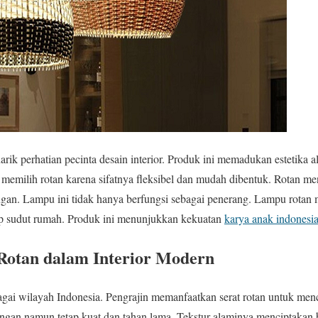
k perhatian pecinta desain interior. Produk ini memadukan estetika 
r memilih rotan karena sifatnya fleksibel dan mudah dibentuk. Rotan m
an. Lampu ini tidak hanya berfungsi sebagai penerang. Lampu rotan 
iap sudut rumah. Produk ini menunjukkan kekuatan
karya anak indonesi
Rotan dalam Interior Modern
gai wilayah Indonesia. Pengrajin memanfaatkan serat rotan untuk men
ringan namun tetap kuat dan tahan lama. Tekstur alaminya menciptakan b