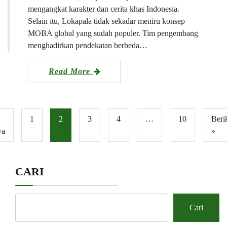
mengangkat karakter dan cerita khas Indonesia.
Selain itu, Lokapala tidak sekadar meniru konsep
MOBA global yang sudah populer. Tim pengembang
menghadirkan pendekatan berbeda…
Read More
1
2
3
4
…
10
Beri
ya
»
CARI
Cari