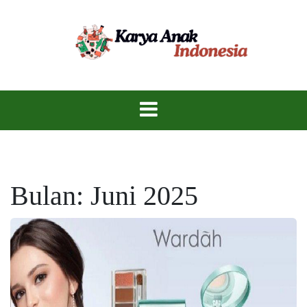
Skip
to
content
Ekspresi Kreatif, Warisan Bangsa!
Karya Anak
Indonesia
Bulan:
Juni 2025