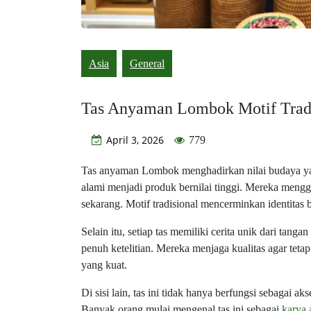
Asia
General
Tas Anyaman Lombok Motif Tradi
April 3, 2026
779
Tas anyaman Lombok menghadirkan nilai budaya yang
alami menjadi produk bernilai tinggi. Mereka mengg
sekarang. Motif tradisional mencerminkan identita
Selain itu, setiap tas memiliki cerita unik dari tan
penuh ketelitian. Mereka menjaga kualitas agar tetap 
yang kuat.
Di sisi lain, tas ini tidak hanya berfungsi sebagai a
Banyak orang mulai mengenal tas ini sebagai
karya 